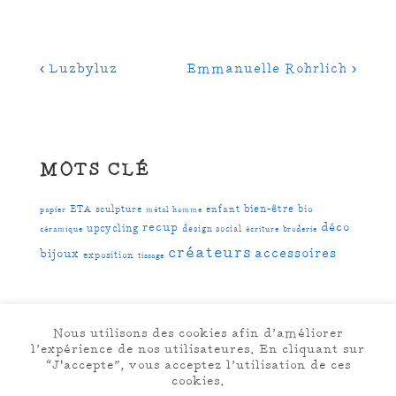
Navigation
Previous
Next
‹ Luzbyluz
Emmanuelle Rohrlich ›
de
Post
Post
is
is
l’article
MOTS CLÉ
bien-être
ETA
sculpture
enfant
bio
papier
métal
homme
recup
déco
upcycling
design social
céramique
écriture
broderie
créateurs
accessoires
bijoux
exposition
tissage
Nous utilisons des cookies afin d’améliorer
l’expérience de nos utilisateures. En cliquant sur
Menu
“J'accepte”, vous acceptez l’utilisation de ces
cookies.
du